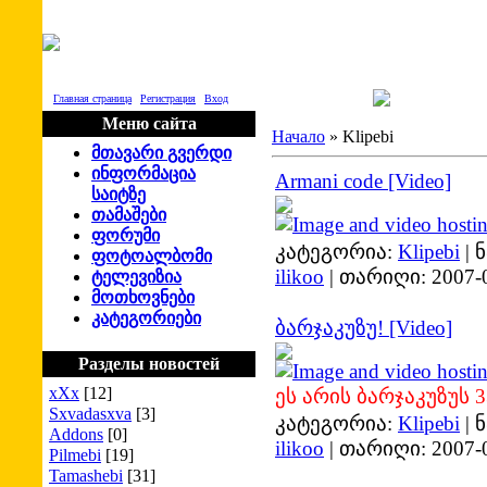
SITE LOGO
Главная страница
|
Регистрация
|
Вход
Меню сайта
Начало
»
Klipebi
მთავარი
გვერდი
ინფორმაცია
Armani code [Video]
საიტზე
თამაშები
ფორუმი
კატეგორია:
Klipebi
|
ნ
ფოტოალბომი
ilikoo
|
თარიღი:
2007-
ტელევიზია
მოთხოვნები
კატეგორიები
ბარჯაკუზუ! [Video]
Разделы новостей
xXx
[12]
ეს არის ბარჯაკუზუს 
Sxvadasxva
[3]
კატეგორია:
Klipebi
|
ნ
Addons
[0]
ilikoo
|
თარიღი:
2007-
Pilmebi
[19]
Tamashebi
[31]