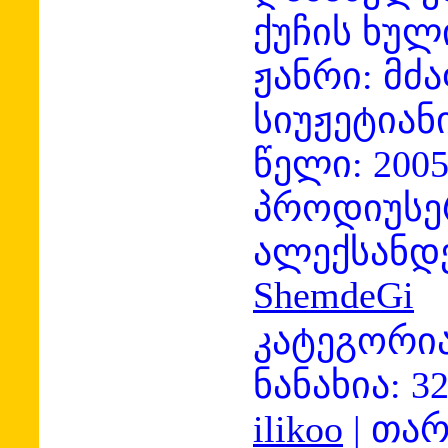
ქუჩის ხულ
ჟანრი: მძ
სიუჟეტიან
წელი: 200
პროდიუსე
ალექსან
ShemdeGi
კატეგორია
ნანახია:
3
ilikoo
|
თარ