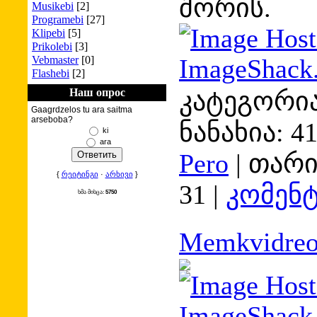
შორის.
Musikebi
[2]
Programebi
[27]
Klipebi
[5]
Prikolebi
[3]
Vebmaster
[0]
Flashebi
[2]
Наш опрос
კატეგორია
Gaagrdzelos tu ara saitma
arseboba?
ნანახია:
4
ki
ara
Pero
|
თარი
{
რეიტინგი
·
არხივი
}
31
|
კომენტ
ხმა მისცა:
5750
Memkvidreo