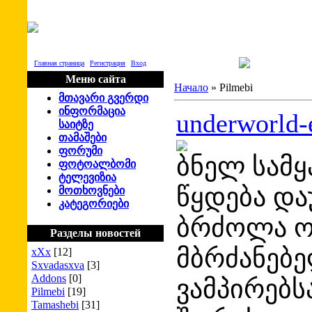
SITE LOGO
Главная страница
|
Регистрация
|
Вход
Меню сайта
Начало
»
Pilmebi
მთავარი
გვერდი
ინფორმაცია
underworld-
საიტზე
თამაშები
ფორუმი
ბნელ სამყ
ფოტოალბომი
ტელევიზია
წყდება დ
მოთხოვნები
კატეგორიები
ბრძოლა ო
Разделы новостей
მბრძანებე
xXx
[12]
Sxvadasxva
[3]
Addons
[0]
ვამპირებს
Pilmebi
[19]
Tamashebi
[31]