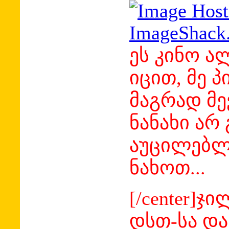
ეს კინო ა
იცით, მე 
მაგრად მევ
ნანახი არ
აუცილებლ
ნახოთ...
[/center]ჯ
დსთ-სა და